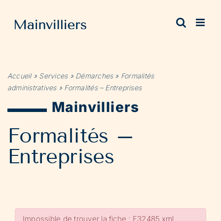
Passer
au
contenu
Accueil
»
Services
»
Démarches
»
Formalités
administratives
»
Formalités – Entreprises
Mainvilliers
Formalités –
Entreprises
Impossible de trouver la fiche : F32485.xml