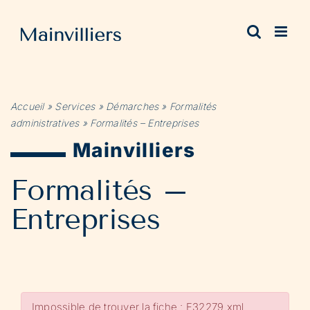
Passer
au
contenu
Accueil
»
Services
»
Démarches
»
Formalités
administratives
»
Formalités – Entreprises
Mainvilliers
Formalités –
Entreprises
Impossible de trouver la fiche : F32279.xml