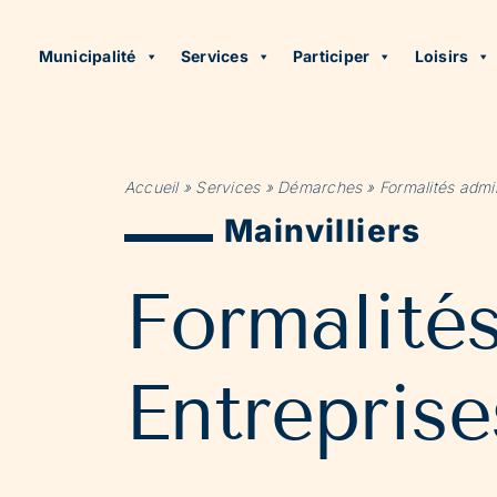
Municipalité
Services
Participer
Loisirs
Accueil
»
Services
»
Démarches
»
Formalités admin
Mainvilliers
Formalité
Entreprise