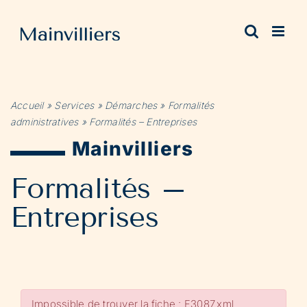
Passer
au
contenu
Accueil
»
Services
»
Démarches
»
Formalités
administratives
»
Formalités – Entreprises
Mainvilliers
Formalités –
Entreprises
Impossible de trouver la fiche : F3087.xml