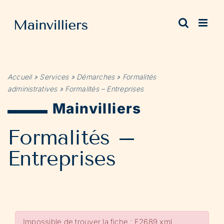
Passer
au
contenu
Accueil
»
Services
»
Démarches
»
Formalités
administratives
»
Formalités – Entreprises
Mainvilliers
Formalités –
Entreprises
Impossible de trouver la fiche : F2689.xml