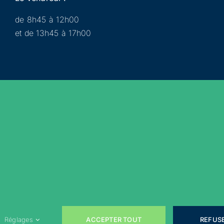
de 8h45 à 12h00
et de 13h45 à 17h00
Municipalité
Services
Participer
Loisirs
Actualités
Évènements
Rejoignez-nous sur les réseaux sociaux !
ACCEPTER TOUT
REFUS
Réglages