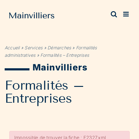
Passer
au
contenu
Accueil
»
Services
»
Démarches
»
Formalités
administratives
»
Formalités – Entreprises
Mainvilliers
Formalités –
Entreprises
Impossible de trouver la fiche : F2327.xml