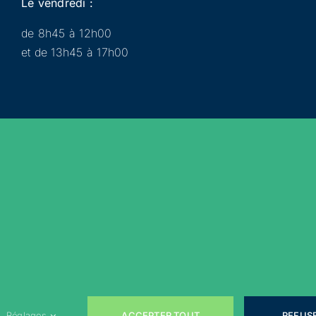
Le vendredi :
de 8h45 à 12h00
et de 13h45 à 17h00
Municipalité
Services
Participer
Loisirs
Actualités
Évènements
Rejoignez-nous sur les réseaux sociaux !
ACCEPTER TOUT
REFUS
Réglages