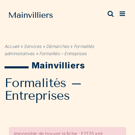
Passer
au
contenu
Accueil
»
Services
»
Démarches
»
Formalités
administratives
»
Formalités – Entreprises
Mainvilliers
Formalités –
Entreprises
Impossible de trouver la fiche : F2125.xml