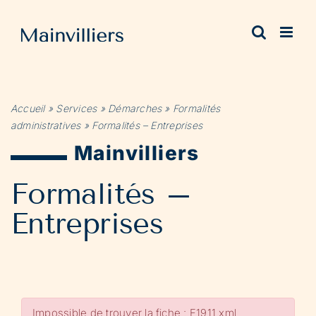
Passer
au
contenu
Accueil
»
Services
»
Démarches
»
Formalités
administratives
»
Formalités – Entreprises
Mainvilliers
Formalités –
Entreprises
Impossible de trouver la fiche : F1911.xml