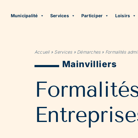
Municipalité
Services
Participer
Loisirs
Accueil
»
Services
»
Démarches
»
Formalités admin
Mainvilliers
Formalité
Entreprise