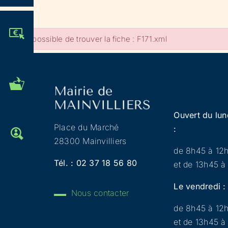
JE PARTICIPE !
Impossible de trouver la fiche : F171.xml
MES DÉMARCHES
ADMINISTRATIVES
Ouvert du lun
Place du Marché
:
OFFRES D'EMPLOI
28300 Mainvilliers
de 8h45 à 12
Tél. :
02 37 18 56 80
et de 13h45 à
Le vendredi :
Nous contacter
de 8h45 à 12
et de 13h45 à