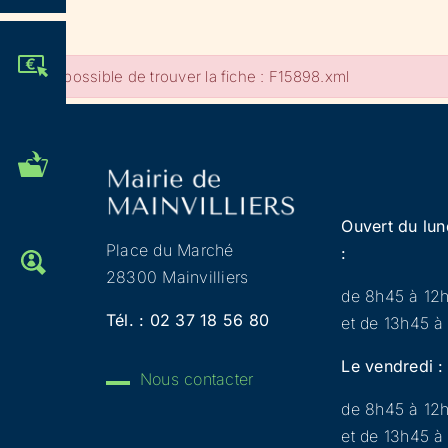
JE PARTICIPE !
Impossible de trouver la fiche : F15898.xml
MES DÉMARCHES
ADMINISTRATIVES
Ouvert du lun
Place du Marché
:
OFFRES D'EMPLOI
28300 Mainvilliers
de 8h45 à 12
Tél. :
02 37 18 56 80
et de 13h45 à
Le vendredi :
Nous contacter
de 8h45 à 12
et de 13h45 à