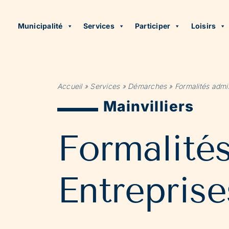
Municipalité
Services
Participer
Loisirs
Accueil
»
Services
»
Démarches
»
Formalités admin
Mainvilliers
Formalité
Entreprise