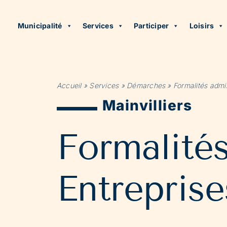
Municipalité
Services
Participer
Loisirs
Accueil
»
Services
»
Démarches
»
Formalités admin
Mainvilliers
Formalité
Entreprise