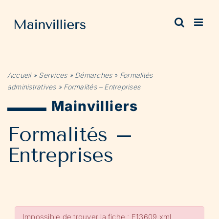
Passer
au
contenu
Accueil
»
Services
»
Démarches
»
Formalités
administratives
»
Formalités – Entreprises
Mainvilliers
Formalités –
Entreprises
Impossible de trouver la fiche : F13609.xml