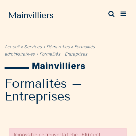
Passer
au
contenu
Accueil
»
Services
»
Démarches
»
Formalités
administratives
»
Formalités – Entreprises
Mainvilliers
Formalités –
Entreprises
Impossible de trouver la fiche : F107.xml