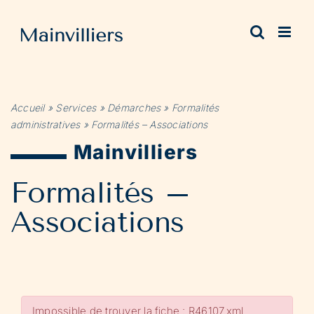
Passer
au
contenu
Accueil
»
Services
»
Démarches
»
Formalités
administratives
»
Formalités – Associations
Mainvilliers
Formalités –
Associations
Impossible de trouver la fiche : R46107.xml