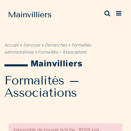
Passer
au
contenu
Accueil
»
Services
»
Démarches
»
Formalités
administratives
»
Formalités – Associations
Mainvilliers
Formalités –
Associations
Impossible de trouver la fiche : R1169.xml