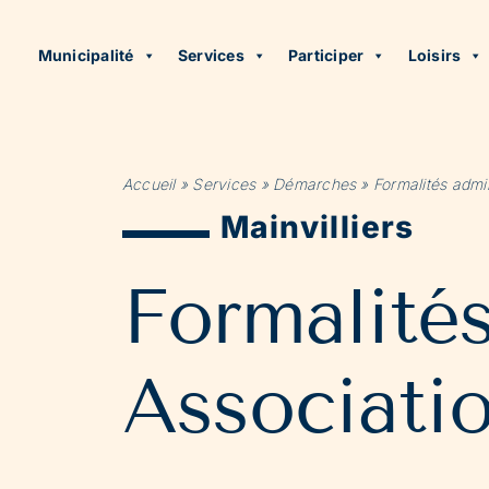
Municipalité
Services
Participer
Loisirs
Accueil
»
Services
»
Démarches
»
Formalités admin
Mainvilliers
Formalité
Associati