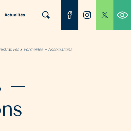
Ouvrir la b
Actualités
istratives
»
Formalités – Associations
s –
ons