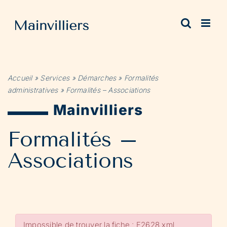
Passer
au
contenu
Accueil
»
Services
»
Démarches
»
Formalités
administratives
»
Formalités – Associations
Mainvilliers
Formalités –
Associations
Impossible de trouver la fiche : F2628.xml