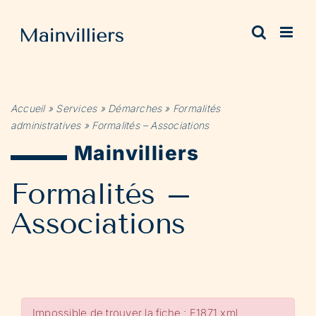
Passer
au
contenu
Accueil
»
Services
»
Démarches
»
Formalités
administratives
»
Formalités – Associations
Mainvilliers
Formalités –
Associations
Impossible de trouver la fiche : F1871.xml