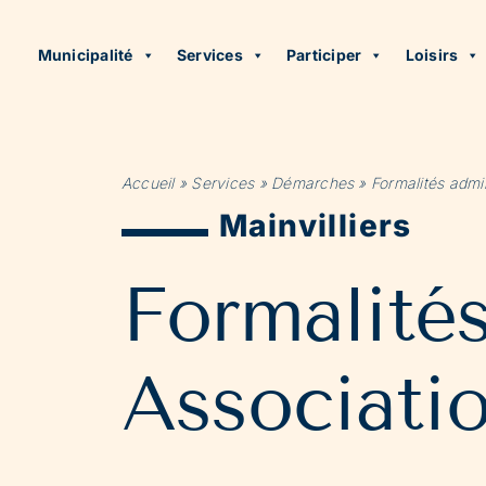
Municipalité
Services
Participer
Loisirs
Accueil
»
Services
»
Démarches
»
Formalités admin
Mainvilliers
Formalité
Associati