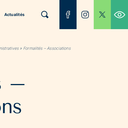
Ouvrir la b
Actualités
istratives
»
Formalités – Associations
s –
ons