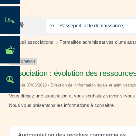
JE PARTICIPE !
Accueil associations
Formalités administratives d'une ass
>
MES DÉMARCHES
ADMINISTRATIVES
Fiche pratique
Association : évolution des ressource
OFFRES D'EMPLOI
Vérifié le 07/06/2023 - Direction de l'information légale et administra
Vous dirigez une association et vous souhaitez savoir si vo
Nous vous présentons les informations à connaître.
Augmentation des recettes commerciales