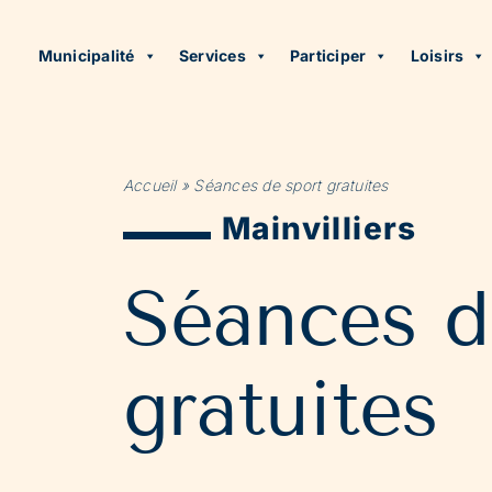
Municipalité
Services
Participer
Loisirs
Accueil
»
Séances de sport gratuites
Mainvilliers
Séances d
gratuites