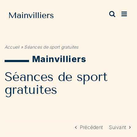
Passer
au
contenu
Accueil
»
Séances de sport gratuites
Mainvilliers
Séances de sport
gratuites
Précédent
Suivant