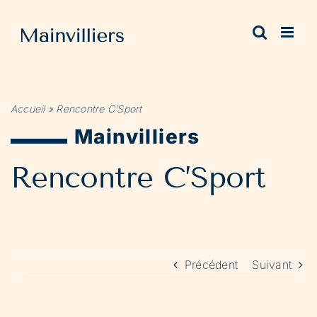
Passer
au
contenu
Accueil
»
Rencontre C’Sport
Mainvilliers
Rencontre C’Sport
Précédent
Suivant