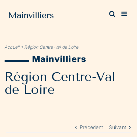
Passer
au
contenu
Accueil
»
Région Centre-Val de Loire
Mainvilliers
Région Centre-Val
de Loire
Précédent
Suivant