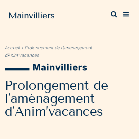
Passer
au
contenu
Accueil
»
Prolongement de l’aménagement
d’Anim’vacances
Mainvilliers
Prolongement de
l’aménagement
d’Anim’vacances