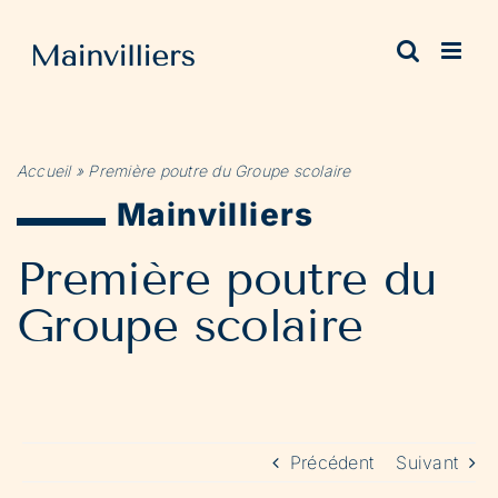
Passer
au
contenu
Accueil
»
Première poutre du Groupe scolaire
Mainvilliers
Première poutre du
Groupe scolaire
Précédent
Suivant