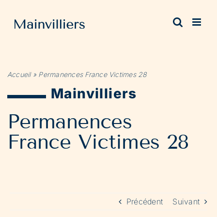
Passer
au
contenu
Accueil
»
Permanences France Victimes 28
Mainvilliers
Permanences
France Victimes 28
Précédent
Suivant