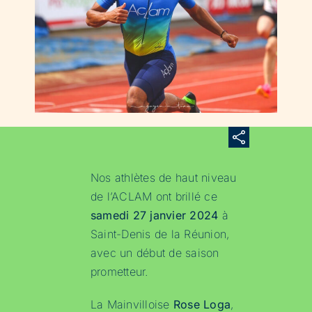
Nos athlètes de haut niveau
de l’ACLAM ont brillé ce
samedi 27 janvier 2024
à
Saint-Denis de la Réunion,
avec un début de saison
prometteur.
La Mainvilloise
Rose Loga
,