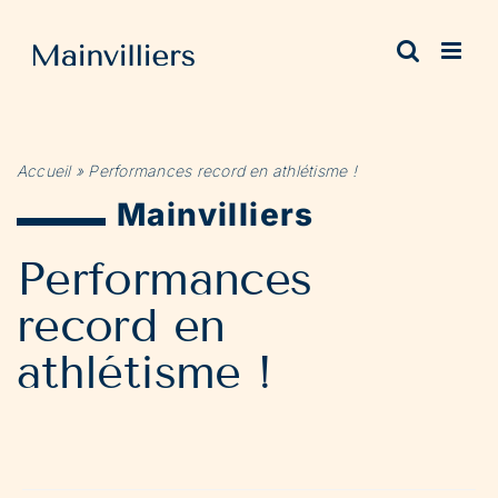
Passer
au
contenu
Accueil
»
Performances record en athlétisme !
Mainvilliers
Performances
record en
athlétisme !