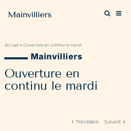
Passer
au
contenu
Accueil
»
Ouverture en continu le mardi
Mainvilliers
Ouverture en
continu le mardi
Précédent
Suivant