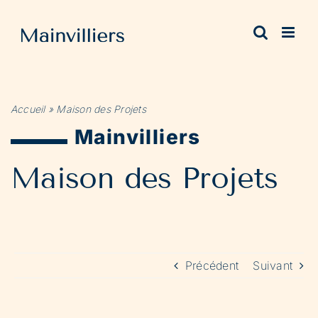
Passer
au
contenu
Accueil
»
Maison des Projets
Mainvilliers
Maison des Projets
Précédent
Suivant