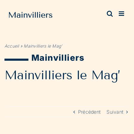
Passer
au
contenu
Accueil
»
Mainvilliers le Mag’
Mainvilliers
Mainvilliers le Mag’
Précédent
Suivant