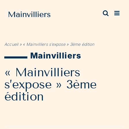
Passer
au
contenu
Accueil
»
« Mainvilliers s’expose » 3ème édition
Mainvilliers
« Mainvilliers
s’expose » 3ème
édition