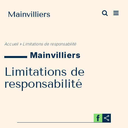
Passer
au
contenu
Accueil
»
Limitations de responsabilité
Mainvilliers
Limitations de
responsabilité