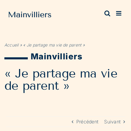
Passer
au
contenu
Accueil
»
« Je partage ma vie de parent »
Mainvilliers
« Je partage ma vie
de parent »
Précédent
Suivant