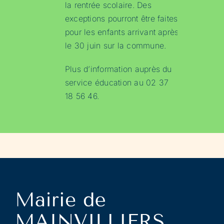
la rentrée scolaire. Des
exceptions pourront être faites
pour les enfants arrivant après
le 30 juin sur la commune.
Plus d’information auprès du
service éducation au 02 37
18 56 46.