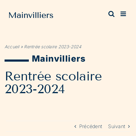
Passer
au
contenu
Accueil
»
Rentrée scolaire 2023-2024
Mainvilliers
Rentrée scolaire
2023-2024
Précédent
Suivant