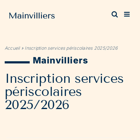
Passer
au
contenu
Accueil
»
Inscription services périscolaires 2025/2026
Mainvilliers
Inscription services
périscolaires
2025/2026