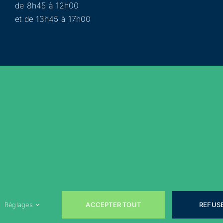
de 8h45 à 12h00
et de 13h45 à 17h00
Municipalité
Services
Participer
Loisirs
Actualités
Évènements
Rejoignez-nous sur les réseaux sociaux !
ACCEPTER TOUT
REFUS
Réglages