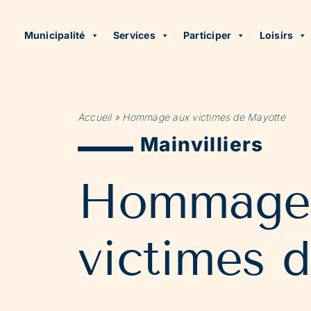
Municipalité
Services
Participer
Loisirs
Accueil
»
Hommage aux victimes de Mayotte
Mainvilliers
Hommage
victimes 