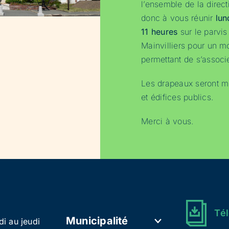
l’ensemble de la direct
donc à vous réunir
lun
11 heures
sur le parvis 
Mainvilliers pour un m
permettant de s’assoc
Les drapeaux seront mi
et édifices publics.
Merci à vous.
Tél
Municipalité
di au jeudi