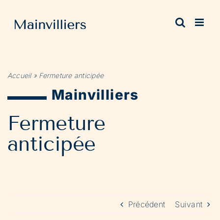
Passer
au
contenu
Accueil
»
Fermeture anticipée
Mainvilliers
Fermeture
anticipée
Précédent
Suivant