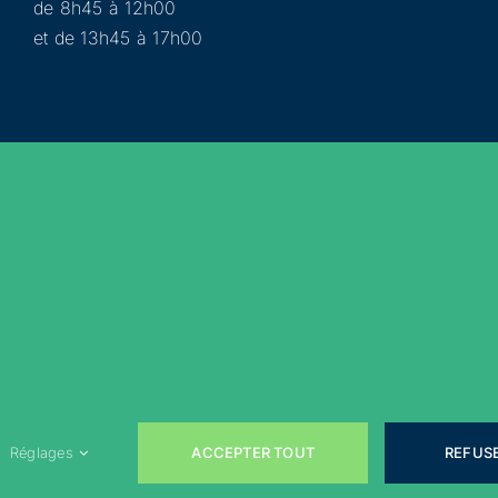
de 8h45 à 12h00
et de 13h45 à 17h00
Municipalité
Services
Participer
Loisirs
Actualités
Évènements
Rejoignez-nous sur les réseaux sociaux !
ACCEPTER TOUT
REFUS
Réglages