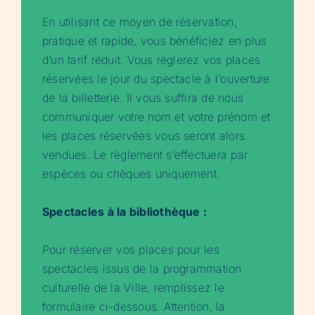
En utilisant ce moyen de réservation,
pratique et rapide, vous bénéficiez en plus
d’un tarif réduit. Vous règlerez vos places
réservées le jour du spectacle à l’ouverture
de la billetterie. Il vous suffira de nous
communiquer votre nom et votre prénom et
les places réservées vous seront alors
vendues. Le règlement s’effectuera par
espèces ou chèques uniquement.
Spectacles à la bibliothèque :
Pour réserver vos places pour les
spectacles issus de la programmation
culturelle de la Ville, remplissez le
formulaire ci-dessous. Attention, la