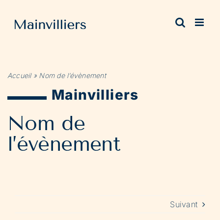
Passer
au
contenu
Accueil
»
Nom de l’évènement
Mainvilliers
Nom de
l’évènement
Suivant