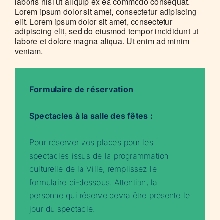
laboris nisi ut aliquip ex ea commodo consequat.
Lorem ipsum dolor sit amet, consectetur adipiscing
elit. Lorem ipsum dolor sit amet, consectetur
adipiscing elit, sed do eiusmod tempor incididunt ut
labore et dolore magna aliqua. Ut enim ad minim
veniam.
Formulaire de réservation
Spectacles à la salle des fêtes :
Pour réserver vos places pour les
spectacles issus de la programmation
culturelle de la Ville, remplissez le
formulaire ci-dessous. Attention, la
personne qui réserve devra être présente le
jour du spectacle.