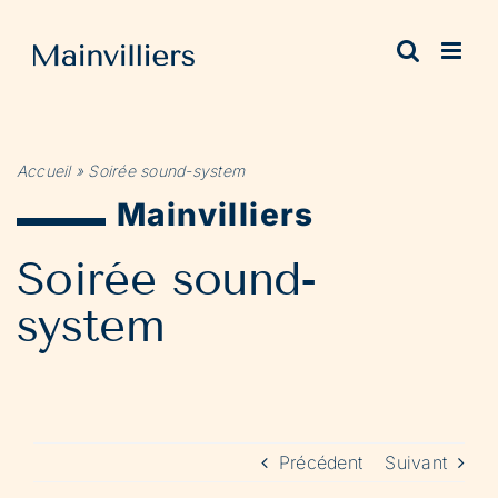
Passer
au
contenu
Accueil
»
Soirée sound-system
Mainvilliers
Soirée sound-
system
Précédent
Suivant