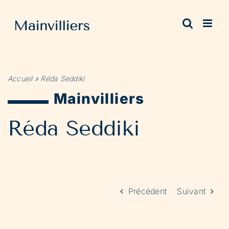
Passer
au
contenu
Accueil
»
Réda Seddiki
Mainvilliers
Réda Seddiki
Précédent
Suivant