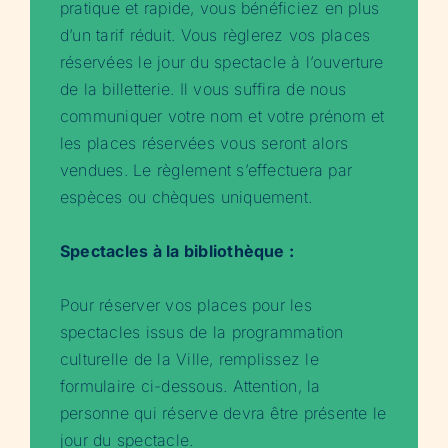
pratique et rapide, vous bénéficiez en plus
d’un tarif réduit. Vous règlerez vos places
réservées le jour du spectacle à l’ouverture
de la billetterie. Il vous suffira de nous
communiquer votre nom et votre prénom et
les places réservées vous seront alors
vendues. Le règlement s’effectuera par
espèces ou chèques uniquement.
Spectacles à la bibliothèque :
Pour réserver vos places pour les
spectacles issus de la programmation
culturelle de la Ville, remplissez le
formulaire ci-dessous. Attention, la
personne qui réserve devra être présente le
jour du spectacle.