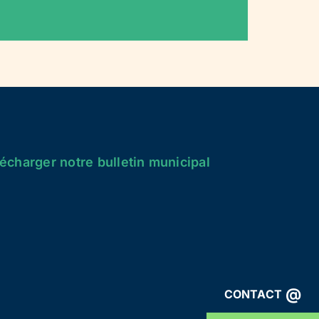
écharger notre bulletin municipal
@
CONTACT