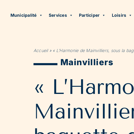
Municipalité
Services
Participer
Loisirs
Accueil
»
« L’Harmonie de Mainvilliers, sous la bag
Mainvilliers
« L’Harmo
Mainvillie