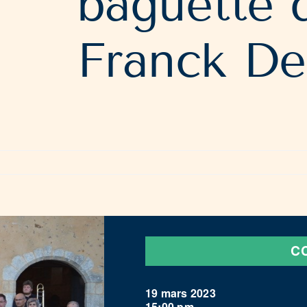
baguette d
Franck De
C
19 mars 2023
15:00 pm