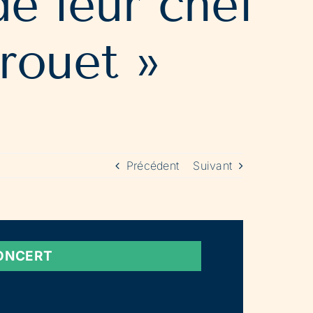
e leur chef
rouet »
Précédent
Suivant
ONCERT