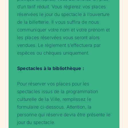
d’un tarif réduit. Vous règlerez vos places
réservées le jour du spectacle à l’ouverture
de la billetterie. Il vous suffira de nous
communiquer votre nom et votre prénom et
les places réservées vous seront alors
vendues. Le règlement s’effectuera par
espèces ou chèques uniquement.
Spectacles à la bibliothèque :
Pour réserver vos places pour les
spectacles issus de la programmation
culturelle de la Ville, remplissez le
formulaire ci-dessous. Attention, la
personne qui réserve devra être présente le
jour du spectacle.