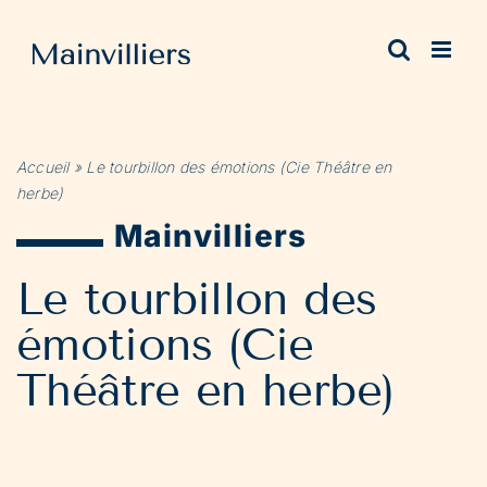
Passer
au
contenu
Accueil
»
Le tourbillon des émotions (Cie Théâtre en
herbe)
Mainvilliers
Le tourbillon des
émotions (Cie
Théâtre en herbe)