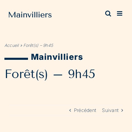
Passer
au
contenu
Accueil
»
Forêt(s) – 9h45
Mainvilliers
Forêt(s) – 9h45
Précédent
Suivant