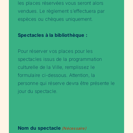
les places réservées vous seront alors
vendues. Le règlement s’effectuera par
espèces ou chèques uniquement.
Spectacles à la bibliothèque :
Pour réserver vos places pour les
spectacles issus de la programmation
culturelle de la Ville, remplissez le
formulaire ci-dessous. Attention, la
personne qui réserve devra être présente le
jour du spectacle.
Nom du spectacle
(Nécessaire)