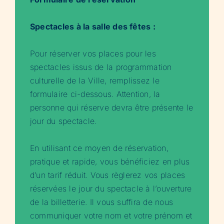
Spectacles à la salle des fêtes :
Pour réserver vos places pour les
spectacles issus de la programmation
culturelle de la Ville, remplissez le
formulaire ci-dessous. Attention, la
personne qui réserve devra être présente le
jour du spectacle.
En utilisant ce moyen de réservation,
pratique et rapide, vous bénéficiez en plus
d’un tarif réduit. Vous règlerez vos places
réservées le jour du spectacle à l’ouverture
de la billetterie. Il vous suffira de nous
communiquer votre nom et votre prénom et