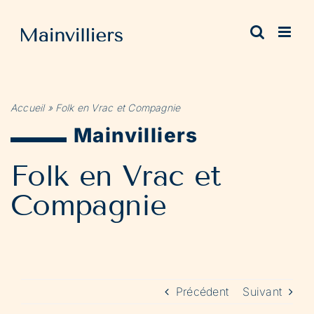
Passer
au
contenu
Accueil
»
Folk en Vrac et Compagnie
Mainvilliers
Folk en Vrac et
Compagnie
Précédent
Suivant