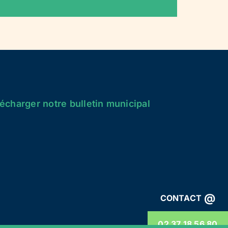
écharger notre bulletin municipal
@
CONTACT
02 37 18 56 80