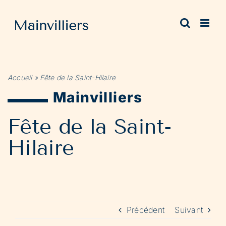
Passer
au
contenu
Accueil
»
Fête de la Saint-Hilaire
Mainvilliers
Fête de la Saint-
Hilaire
Précédent
Suivant