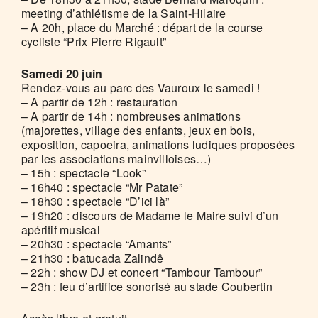
meeting d’athlétisme de la Saint-Hilaire
– A 20h, place du Marché : départ de la course
cycliste “Prix Pierre Rigault”
Samedi 20 juin
Rendez-vous au parc des Vauroux le samedi !
– A partir de 12h : restauration
– A partir de 14h : nombreuses animations
(majorettes, village des enfants, jeux en bois,
exposition, capoeira, animations ludiques proposées
par les associations mainvilloises…)
– 15h : spectacle “Look”
– 16h40 : spectacle “Mr Patate”
– 18h30 : spectacle “D’ici là”
– 19h20 : discours de Madame le Maire suivi d’un
apéritif musical
– 20h30 : spectacle “Amants”
– 21h30 : batucada Zalindê
– 22h : show DJ et concert “Tambour Tambour”
– 23h : feu d’artifice sonorisé au stade Coubertin