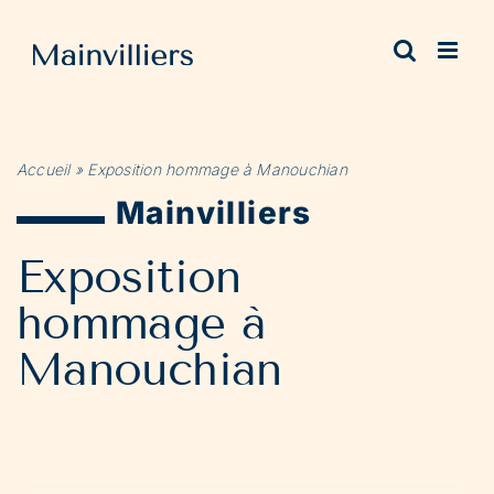
Passer
au
contenu
Accueil
»
Exposition hommage à Manouchian
Mainvilliers
Exposition
hommage à
Manouchian