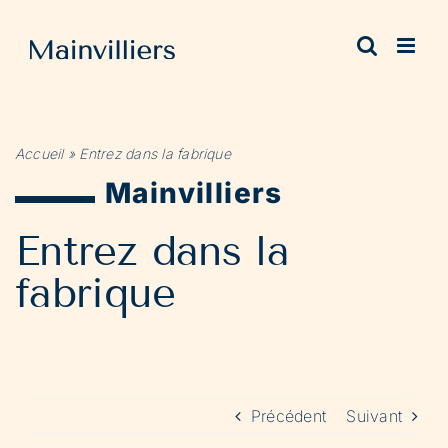
Passer
au
contenu
Accueil
»
Entrez dans la fabrique
Mainvilliers
Entrez dans la
fabrique
Précédent
Suivant